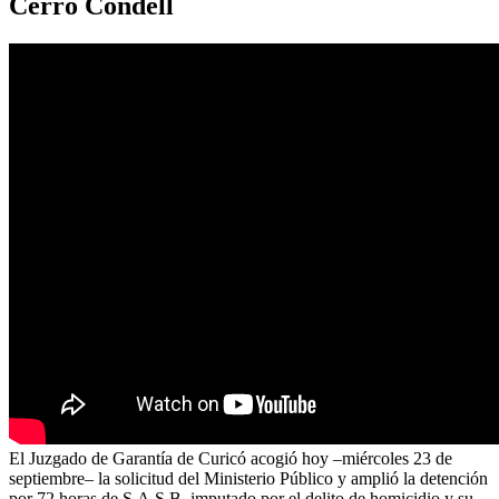
Cerro Condell
El Juzgado de Garantía de Curicó acogió hoy –miércoles 23 de
septiembre– la solicitud del Ministerio Público y amplió la detención
por 72 horas de S.A.S.B, imputado por el delito de homicidio y su