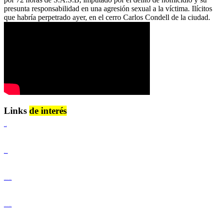
presunta responsabilidad en una agresión sexual a la víctima. Ilícitos
que habría perpetrado ayer, en el cerro Carlos Condell de la ciudad.
Links
de interés
Lenguaje Claro
Derechos Humanos
Igualdad de Género y No Discriminación
Igualdad de Género y No Discriminación