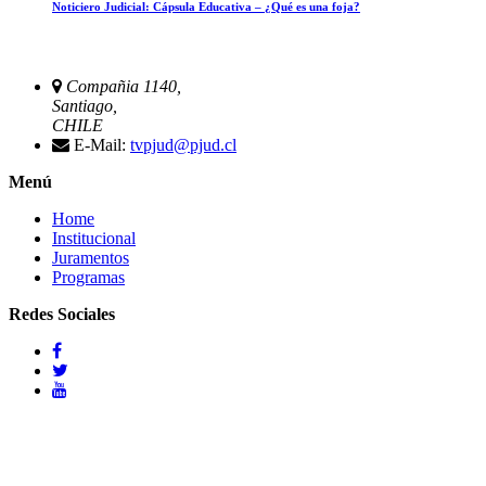
Noticiero Judicial: Cápsula Educativa – ¿Qué es una foja?
Compañia 1140,
Santiago,
CHILE
E-Mail:
tvpjud@pjud.cl
Menú
Home
Institucional
Juramentos
Programas
Redes Sociales