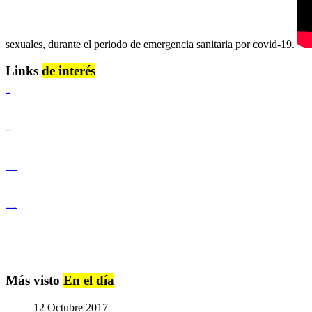
sexuales, durante el periodo de emergencia sanitaria por covid-19.
Links
de interés
Lenguaje Claro
Derechos Humanos
Igualdad de Género y No Discriminación
Igualdad de Género y No Discriminación
Más visto
En el día
12 Octubre 2017