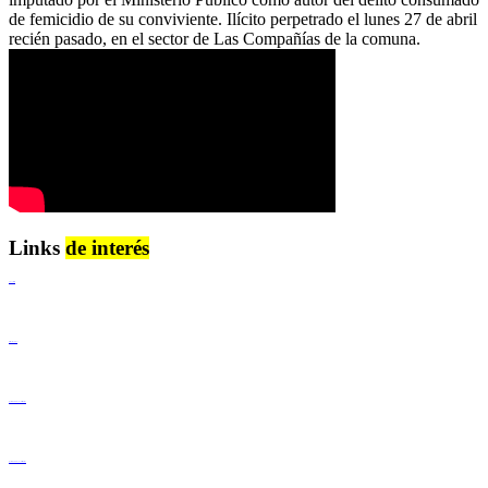
de femicidio de su conviviente. Ilícito perpetrado el lunes 27 de abril
recién pasado, en el sector de Las Compañías de la comuna.
Links
de interés
Lenguaje Claro
Derechos Humanos
Igualdad de Género y No Discriminación
Igualdad de Género y No Discriminación