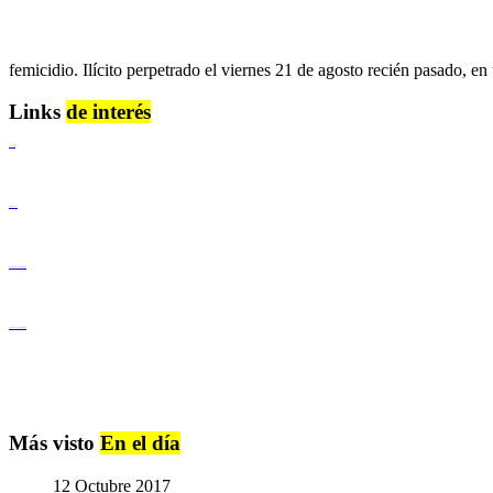
femicidio. Ilícito perpetrado el viernes 21 de agosto recién pasado, e
Links
de interés
Lenguaje Claro
Derechos Humanos
Igualdad de Género y No Discriminación
Igualdad de Género y No Discriminación
Más visto
En el día
12 Octubre 2017