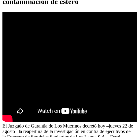
contaminación de estero
El Juzgado de Garantía de Los Muermos decretó hoy –jueves 22 de
agosto– la reapertura de la investigación en contra de ejecutivos de
la Empresa de Servicios Sanitarios de Los Lagos S.A. –Essal–,