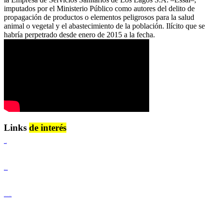
imputados por el Ministerio Público como autores del delito de
propagación de productos o elementos peligrosos para la salud
animal o vegetal y el abastecimiento de la población. Ilícito que se
habría perpetrado desde enero de 2015 a la fecha.
Links
de interés
Lenguaje Claro
Derechos Humanos
Igualdad de Género y No Discriminación