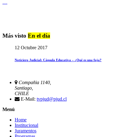
Igualdad de Género y No Discriminación
Más visto
En el día
12 Octubre 2017
Noticiero Judicial: Cápsula Educativa – ¿Qué es una foja?
Compañia 1140,
Santiago,
CHILE
E-Mail:
tvpjud@pjud.cl
Menú
Home
Institucional
Juramentos
Programas