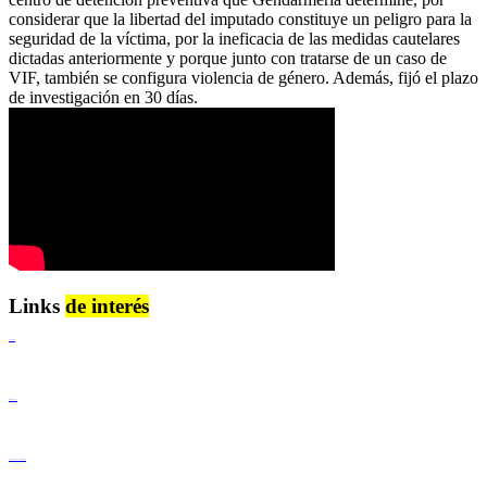
considerar que la libertad del imputado constituye un peligro para la
seguridad de la víctima, por la ineficacia de las medidas cautelares
dictadas anteriormente y porque junto con tratarse de un caso de
VIF, también se configura violencia de género. Además, fijó el plazo
de investigación en 30 días.
Links
de interés
Lenguaje Claro
Derechos Humanos
Igualdad de Género y No Discriminación