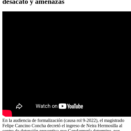
desacato y amenazas
En la audiencia de formalización (causa rol 9-2022), el magistrado
Felipe Cancino Concha decretó el ingreso de Neira Hermosilla al
centro de detención preventiva que Gendarmería determine, por