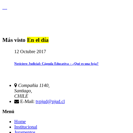
Igualdad de Género y No Discriminación
Más visto
En el día
12 Octubre 2017
Noticiero Judicial: Cápsula Educativa – ¿Qué es una foja?
Compañia 1140,
Santiago,
CHILE
E-Mail:
tvpjud@pjud.cl
Menú
Home
Institucional
Juramentos