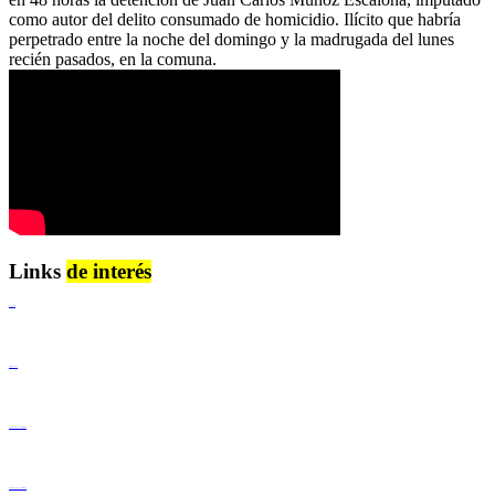
como autor del delito consumado de homicidio. Ilícito que habría
perpetrado entre la noche del domingo y la madrugada del lunes
recién pasados, en la comuna.
Links
de interés
Lenguaje Claro
Derechos Humanos
Igualdad de Género y No Discriminación
Igualdad de Género y No Discriminación