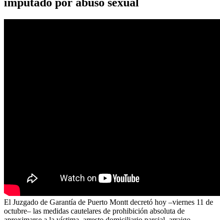
imputado por abuso sexual
El Juzgado de Garantía de Puerto Montt decretó hoy –viernes 11 de
octubre– las medidas cautelares de prohibición absoluta de
aproximarse a la víctima, arresto domiciliario parcial, arraigo