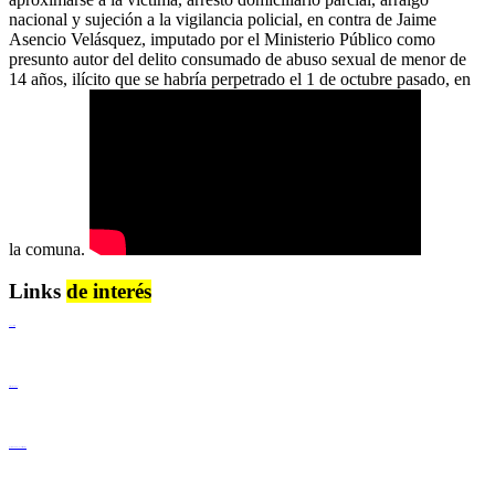
nacional y sujeción a la vigilancia policial, en contra de Jaime
Asencio Velásquez, imputado por el Ministerio Público como
presunto autor del delito consumado de abuso sexual de menor de
14 años, ilícito que se habría perpetrado el 1 de octubre pasado, en
la comuna.
Links
de interés
Lenguaje Claro
Derechos Humanos
Igualdad de Género y No Discriminación