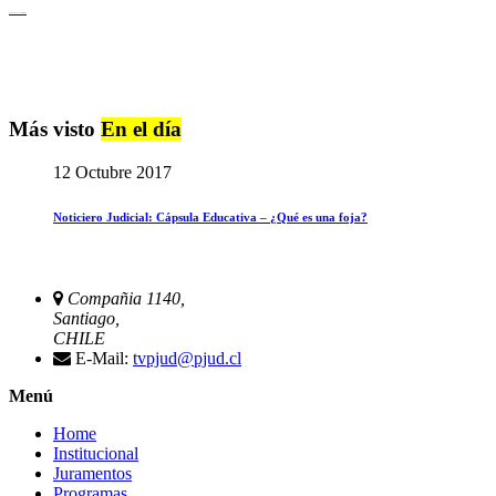
Igualdad de Género y No Discriminación
Más visto
En el día
12 Octubre 2017
Noticiero Judicial: Cápsula Educativa – ¿Qué es una foja?
Compañia 1140,
Santiago,
CHILE
E-Mail:
tvpjud@pjud.cl
Menú
Home
Institucional
Juramentos
Programas