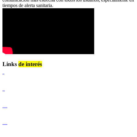
tiempos de alerta sanitaria.
Links
de interés
Lenguaje Claro
Derechos Humanos
Igualdad de Género y No Discriminación
Igualdad de Género y No Discriminación