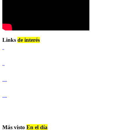
Links
de interés
Lenguaje Claro
Derechos Humanos
Igualdad de Género y No Discriminación
Igualdad de Género y No Discriminación
Más visto
En el día