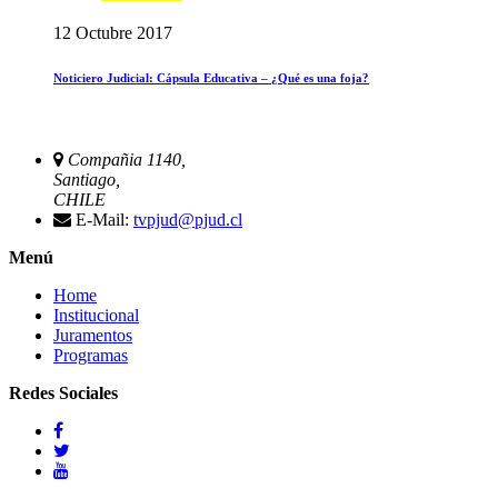
12 Octubre 2017
Noticiero Judicial: Cápsula Educativa – ¿Qué es una foja?
Compañia 1140,
Santiago,
CHILE
E-Mail:
tvpjud@pjud.cl
Menú
Home
Institucional
Juramentos
Programas
Redes Sociales