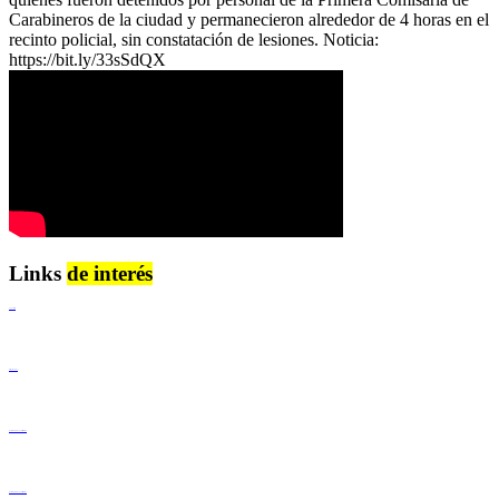
Carabineros de la ciudad y permanecieron alrededor de 4 horas en el
recinto policial, sin constatación de lesiones. Noticia:
https://bit.ly/33sSdQX
Links
de interés
Lenguaje Claro
Derechos Humanos
Igualdad de Género y No Discriminación
Igualdad de Género y No Discriminación