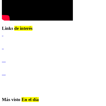
Links
de interés
Lenguaje Claro
Derechos Humanos
Igualdad de Género y No Discriminación
Igualdad de Género y No Discriminación
Más visto
En el día