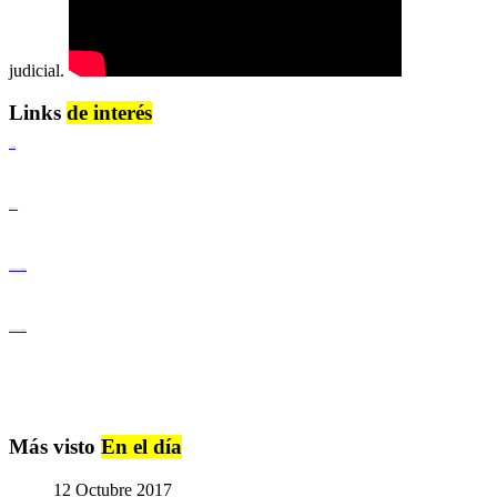
judicial.
Links
de interés
Lenguaje Claro
Derechos Humanos
Igualdad de Género y No Discriminación
Igualdad de Género y No Discriminación
Más visto
En el día
12 Octubre 2017