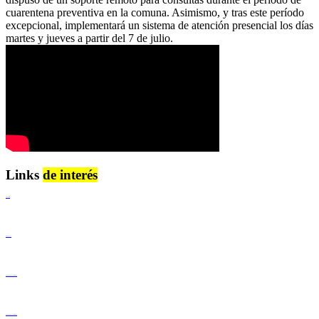
cuarentena preventiva en la comuna. Asimismo, y tras este período
excepcional, implementará un sistema de atención presencial los días
martes y jueves a partir del 7 de julio.
Links
de interés
Lenguaje Claro
Derechos Humanos
Igualdad de Género y No Discriminación
Igualdad de Género y No Discriminación