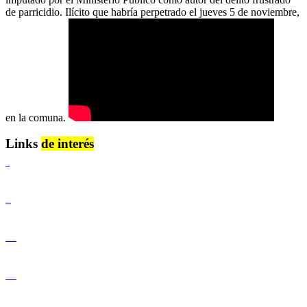
de parricidio. Ilícito que habría perpetrado el jueves 5 de noviembre,
en la comuna.
Links
de interés
Lenguaje Claro
Derechos Humanos
Igualdad de Género y No Discriminación
Igualdad de Género y No Discriminación