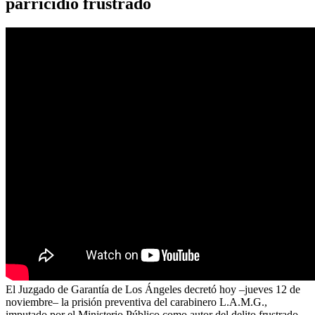
parricidio frustrado
El Juzgado de Garantía de Los Ángeles decretó hoy –jueves 12 de
noviembre– la prisión preventiva del carabinero L.A.M.G.,
imputado por el Ministerio Público como autor del delito frustrado