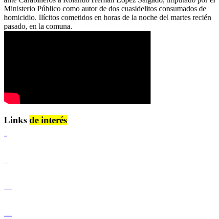
Ministerio Público como autor de dos cuasidelitos consumados de
homicidio. Ilícitos cometidos en horas de la noche del martes recién
pasado, en la comuna.
Links
de interés
Lenguaje Claro
Derechos Humanos
Igualdad de Género y No Discriminación
Igualdad de Género y No Discriminación