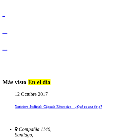
Derechos Humanos
Igualdad de Género y No Discriminación
Igualdad de Género y No Discriminación
Más visto
En el día
12 Octubre 2017
Noticiero Judicial: Cápsula Educativa – ¿Qué es una foja?
Compañia 1140,
Santiago,