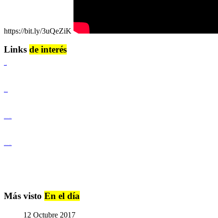
https://bit.ly/3uQeZiK
Links
de interés
Lenguaje Claro
Derechos Humanos
Igualdad de Género y No Discriminación
Igualdad de Género y No Discriminación
Más visto
En el día
12 Octubre 2017