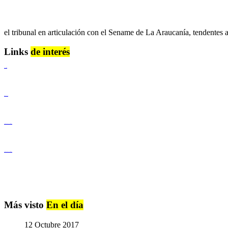
el tribunal en articulación con el Sename de La Araucanía, tendentes al
Links
de interés
Lenguaje Claro
Derechos Humanos
Igualdad de Género y No Discriminación
Igualdad de Género y No Discriminación
Más visto
En el día
12 Octubre 2017