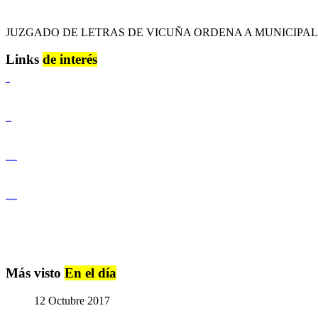
JUZGADO DE LETRAS DE VICUÑA ORDENA A MUNICIPA
Links
de interés
Lenguaje Claro
Derechos Humanos
Igualdad de Género y No Discriminación
Igualdad de Género y No Discriminación
Más visto
En el día
12 Octubre 2017