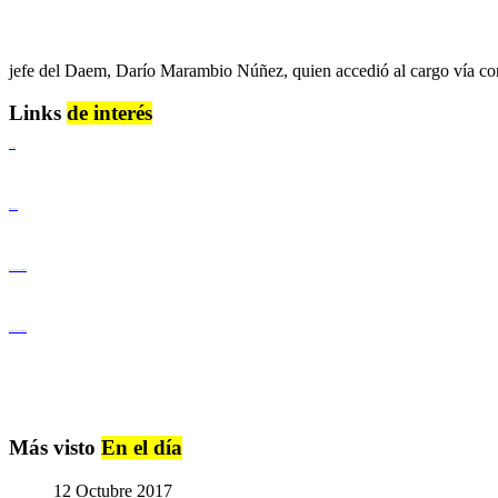
jefe del Daem, Darío Marambio Núñez, quien accedió al cargo vía con
Links
de interés
Lenguaje Claro
Derechos Humanos
Igualdad de Género y No Discriminación
Igualdad de Género y No Discriminación
Más visto
En el día
12 Octubre 2017