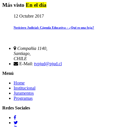
Más visto
En el día
12 Octubre 2017
Noticiero Judicial: Cápsula Educativa – ¿Qué es una foja?
Compañia 1140,
Santiago,
CHILE
E-Mail:
tvpjud@pjud.cl
Menú
Home
Institucional
Juramentos
Programas
Redes Sociales