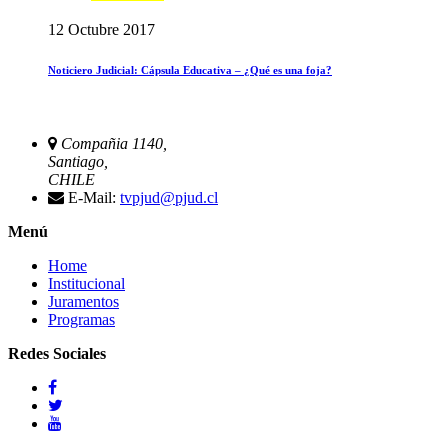
12 Octubre 2017
Noticiero Judicial: Cápsula Educativa – ¿Qué es una foja?
Compañia 1140,
Santiago,
CHILE
E-Mail:
tvpjud@pjud.cl
Menú
Home
Institucional
Juramentos
Programas
Redes Sociales