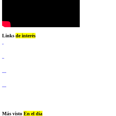
Links
de interés
Lenguaje Claro
Derechos Humanos
Igualdad de Género y No Discriminación
Igualdad de Género y No Discriminación
Más visto
En el día