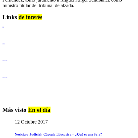
ministro titular del tribunal de alzada.
Links
de interés
Lenguaje Claro
Derechos Humanos
Igualdad de Género y No Discriminación
Igualdad de Género y No Discriminación
Más visto
En el día
12 Octubre 2017
Noticiero Judicial: Cápsula Educativa – ¿Qué es una foja?