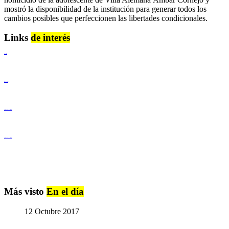
mostró la disponibilidad de la institución para generar todos los
cambios posibles que perfeccionen las libertades condicionales.
Links
de interés
Lenguaje Claro
Derechos Humanos
Igualdad de Género y No Discriminación
Igualdad de Género y No Discriminación
Más visto
En el día
12 Octubre 2017