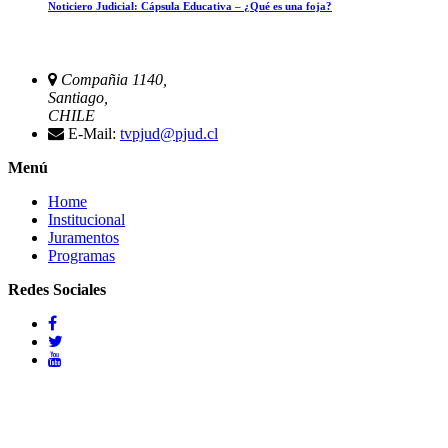
Noticiero Judicial: Cápsula Educativa – ¿Qué es una foja?
Compañia 1140,
Santiago,
CHILE
E-Mail:
tvpjud@pjud.cl
Menú
Home
Institucional
Juramentos
Programas
Redes Sociales