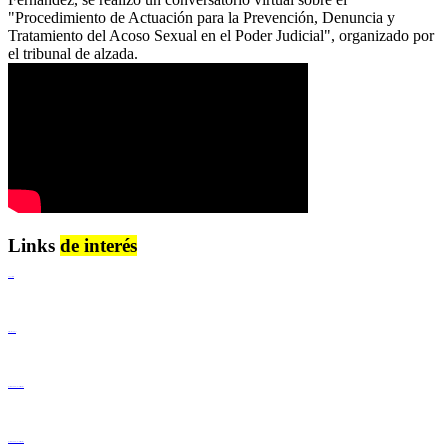
"Procedimiento de Actuación para la Prevención, Denuncia y
Tratamiento del Acoso Sexual en el Poder Judicial", organizado por
el tribunal de alzada.
Links
de interés
Lenguaje Claro
Derechos Humanos
Igualdad de Género y No Discriminación
Igualdad de Género y No Discriminación