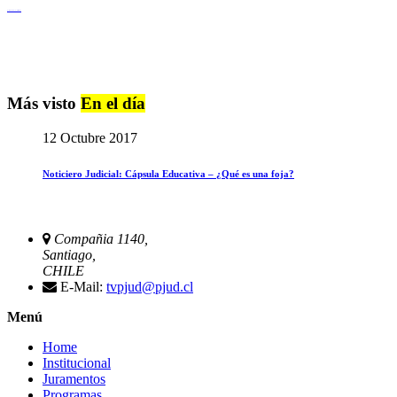
Igualdad de Género y No Discriminación
Más visto
En el día
12 Octubre 2017
Noticiero Judicial: Cápsula Educativa – ¿Qué es una foja?
Compañia 1140,
Santiago,
CHILE
E-Mail:
tvpjud@pjud.cl
Menú
Home
Institucional
Juramentos
Programas