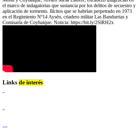
el marco de indagatorias que sustancia por los delitos de secuestro y
aplicación de tormento. Ilícitos que se habrían perpetrado en 1973
en el Regimiento Nº14 Aysén, criadero militar Las Bandurrias y
Comisaría de Coyhaique. Noticia: https://bit.ly/2SlRH2x
Links
de interés
Lenguaje Claro
Derechos Humanos
Igualdad de Género y No Discriminación