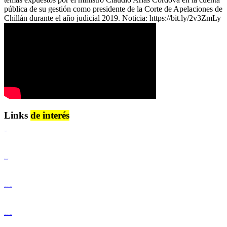
pública de su gestión como presidente de la Corte de Apelaciones de
Chillán durante el año judicial 2019. Noticia: https://bit.ly/2v3ZmLy
Links
de interés
Lenguaje Claro
Derechos Humanos
Igualdad de Género y No Discriminación
Igualdad de Género y No Discriminación