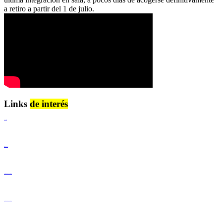
a retiro a partir del 1 de julio.
Links
de interés
Lenguaje Claro
Derechos Humanos
Igualdad de Género y No Discriminación
Igualdad de Género y No Discriminación