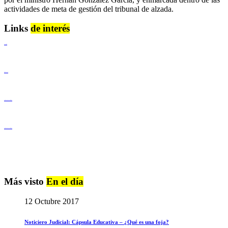
actividades de meta de gestión del tribunal de alzada.
Links
de interés
Lenguaje Claro
Derechos Humanos
Igualdad de Género y No Discriminación
Igualdad de Género y No Discriminación
Más visto
En el día
12 Octubre 2017
Noticiero Judicial: Cápsula Educativa – ¿Qué es una foja?