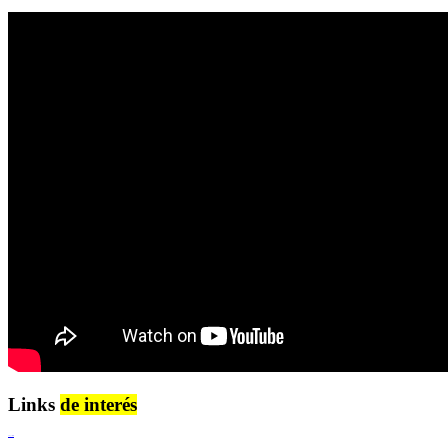
Links
de interés
Lenguaje Claro