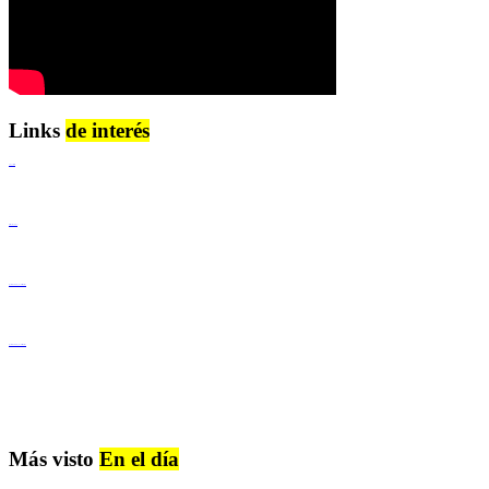
Links
de interés
Lenguaje Claro
Derechos Humanos
Igualdad de Género y No Discriminación
Igualdad de Género y No Discriminación
Más visto
En el día