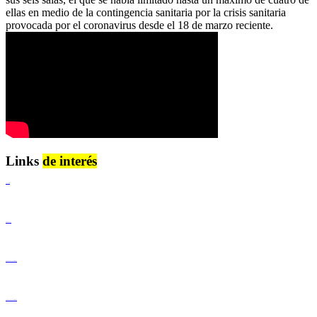
ellas en medio de la contingencia sanitaria por la crisis sanitaria
provocada por el coronavirus desde el 18 de marzo reciente.
Links
de interés
Lenguaje Claro
Derechos Humanos
Igualdad de Género y No Discriminación
Igualdad de Género y No Discriminación