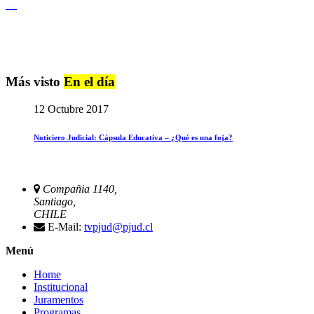
Igualdad de Género y No Discriminación
Más visto
En el día
12 Octubre 2017
Noticiero Judicial: Cápsula Educativa – ¿Qué es una foja?
Compañia 1140,
Santiago,
CHILE
E-Mail:
tvpjud@pjud.cl
Menú
Home
Institucional
Juramentos
Programas