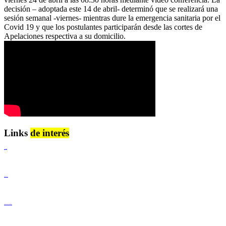
decisión – adoptada este 14 de abril- determinó que se realizará una
sesión semanal -viernes- mientras dure la emergencia sanitaria por el
Covid 19 y que los postulantes participarán desde las cortes de
Apelaciones respectiva a su domicilio.
Links
de interés
Lenguaje Claro
Derechos Humanos
Igualdad de Género y No Discriminación