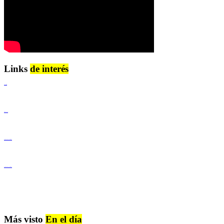
Links
de interés
Lenguaje Claro
Derechos Humanos
Igualdad de Género y No Discriminación
Igualdad de Género y No Discriminación
Más visto
En el día