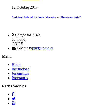
12 Octubre 2017
Noticiero Judicial: Cápsula Educativa – ¿Qué es una foja?
Compañia 1140,
Santiago,
CHILE
E-Mail:
tvpjud@pjud.cl
Menú
Home
Institucional
Juramentos
Programas
Redes Sociales