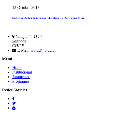
12 Octubre 2017
Noticiero Judicial: Cápsula Educativa – ¿Qué es una foja?
Compañia 1140,
Santiago,
CHILE
E-Mail:
tvpjud@pjud.cl
Menú
Home
Institucional
Juramentos
Programas
Redes Sociales