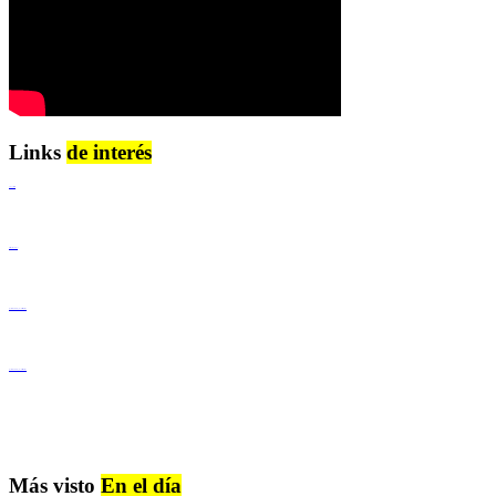
Links
de interés
Lenguaje Claro
Derechos Humanos
Igualdad de Género y No Discriminación
Igualdad de Género y No Discriminación
Más visto
En el día