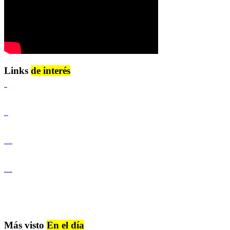
Links
de interés
Lenguaje Claro
Derechos Humanos
Igualdad de Género y No Discriminación
Igualdad de Género y No Discriminación
Más visto
En el día