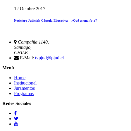
12 Octubre 2017
Noticiero Judicial: Cápsula Educativa – ¿Qué es una foja?
Compañia 1140,
Santiago,
CHILE
E-Mail:
tvpjud@pjud.cl
Menú
Home
Institucional
Juramentos
Programas
Redes Sociales