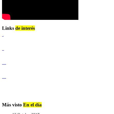
Links
de interés
Lenguaje Claro
Derechos Humanos
Igualdad de Género y No Discriminación
Igualdad de Género y No Discriminación
Más visto
En el día