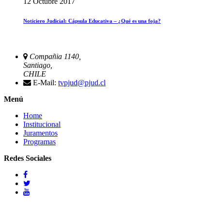
12 Octubre 2017
Noticiero Judicial: Cápsula Educativa – ¿Qué es una foja?
Compañia 1140,
Santiago,
CHILE
E-Mail:
tvpjud@pjud.cl
Menú
Home
Institucional
Juramentos
Programas
Redes Sociales