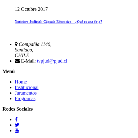
12 Octubre 2017
Noticiero Judicial: Cápsula Educativa – ¿Qué es una foja?
Compañia 1140,
Santiago,
CHILE
E-Mail:
tvpjud@pjud.cl
Menú
Home
Institucional
Juramentos
Programas
Redes Sociales