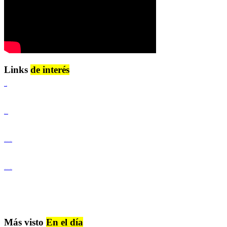
Links
de interés
Lenguaje Claro
Derechos Humanos
Igualdad de Género y No Discriminación
Igualdad de Género y No Discriminación
Más visto
En el día