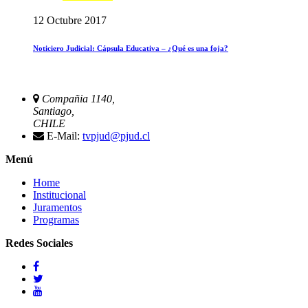
12 Octubre 2017
Noticiero Judicial: Cápsula Educativa – ¿Qué es una foja?
Compañia 1140,
Santiago,
CHILE
E-Mail:
tvpjud@pjud.cl
Menú
Home
Institucional
Juramentos
Programas
Redes Sociales