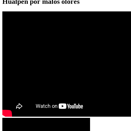
Hualpén por malos olores