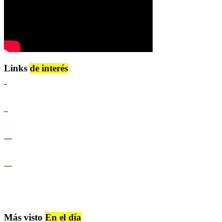
Links
de interés
Lenguaje Claro
Derechos Humanos
Igualdad de Género y No Discriminación
Igualdad de Género y No Discriminación
Más visto
En el día