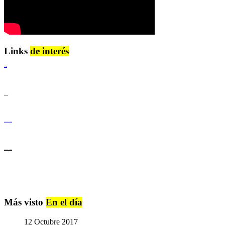
Links
de interés
Lenguaje Claro
Derechos Humanos
Igualdad de Género y No Discriminación
Igualdad de Género y No Discriminación
Más visto
En el día
12 Octubre 2017