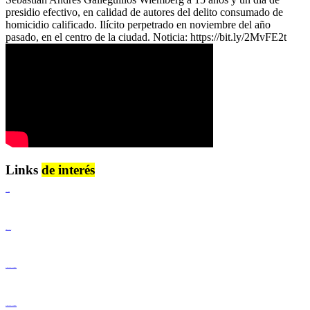
presidio efectivo, en calidad de autores del delito consumado de
homicidio calificado. Ilícito perpetrado en noviembre del año
pasado, en el centro de la ciudad. Noticia: https://bit.ly/2MvFE2t
Links
de interés
Lenguaje Claro
Derechos Humanos
Igualdad de Género y No Discriminación
Igualdad de Género y No Discriminación