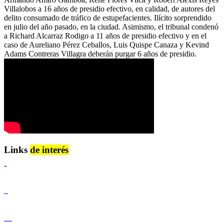
Villalobos a 16 años de presidio efectivo, en calidad, de autores del
delito consumado de tráfico de estupefacientes. Ilícito sorprendido
en julio del año pasado, en la ciudad. Asimismo, el tribunal condenó
a Richard Alcarraz Rodigo a 11 años de presidio efectivo y en el
caso de Aureliano Pérez Ceballos, Luis Quispe Canaza y Kevind
Adams Contreras Villagra deberán purgar 6 años de presidio.
Links
de interés
Lenguaje Claro
Derechos Humanos
Igualdad de Género y No Discriminación