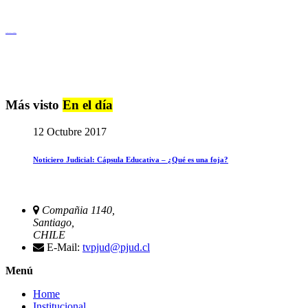
Igualdad de Género y No Discriminación
Más visto
En el día
12 Octubre 2017
Noticiero Judicial: Cápsula Educativa – ¿Qué es una foja?
Compañia 1140,
Santiago,
CHILE
E-Mail:
tvpjud@pjud.cl
Menú
Home
Institucional