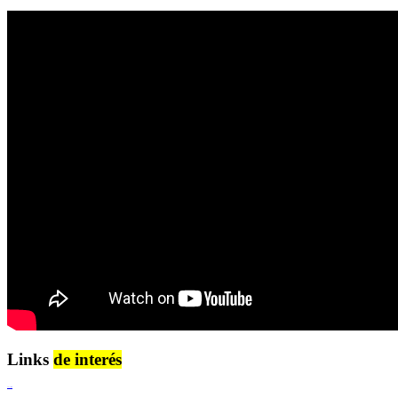
Links
de interés
Lenguaje Claro