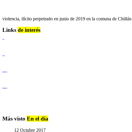
violencia, ilícito perpetrado en junio de 2019 en la comuna de Chillán
Links
de interés
Lenguaje Claro
Derechos Humanos
Igualdad de Género y No Discriminación
Igualdad de Género y No Discriminación
Más visto
En el día
12 Octubre 2017