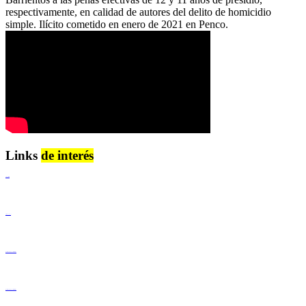
respectivamente, en calidad de autores del delito de homicidio
simple. Ilícito cometido en enero de 2021 en Penco.
Links
de interés
Lenguaje Claro
Derechos Humanos
Igualdad de Género y No Discriminación
Igualdad de Género y No Discriminación