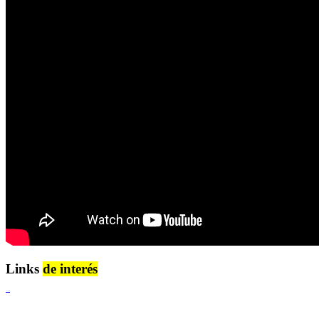
Links
de interés
Lenguaje Claro