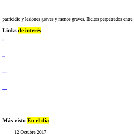
parricidio y lesiones graves y menos graves. Ilícitos perpetrados ent
Links
de interés
Lenguaje Claro
Derechos Humanos
Igualdad de Género y No Discriminación
Igualdad de Género y No Discriminación
Más visto
En el día
12 Octubre 2017