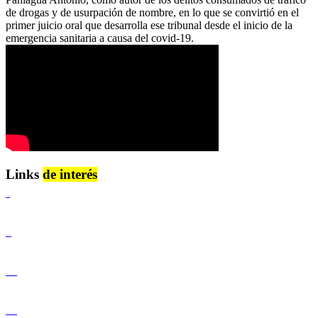
de drogas y de usurpación de nombre, en lo que se convirtió en el
primer juicio oral que desarrolla ese tribunal desde el inicio de la
emergencia sanitaria a causa del covid-19.
Links
de interés
Lenguaje Claro
Derechos Humanos
Igualdad de Género y No Discriminación
Igualdad de Género y No Discriminación